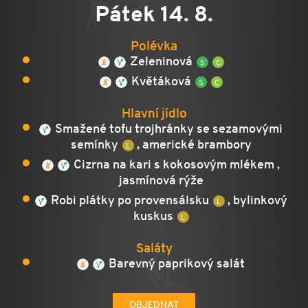
Pátek 14. 8.
Polévka
Zeleninová
Květáková
Hlavní jídlo
Smažené tofu trojhránky se sezamovými
semínky
, americké brambory
Cizrna na kari s kokosovým mlékem ,
jasmínová rýže
Robi plátky po provensálsku
, bylinkový
kuskus
Saláty
Barevný paprikový salát
OBJEDNAT