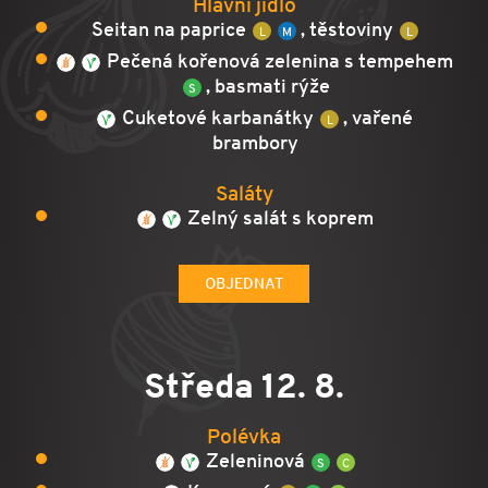
Hlavní jídlo
Seitan na paprice
, těstoviny
Pečená kořenová zelenina s tempehem
, basmati rýže
Cuketové karbanátky
, vařené
brambory
Saláty
Zelný salát s koprem
OBJEDNAT
Středa 12. 8.
Polévka
Zeleninová