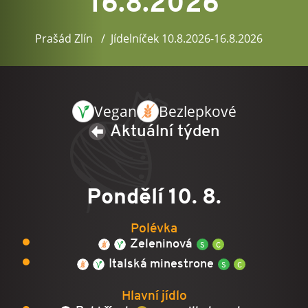
16.8.2026
Prašád Zlín
Jídelníček 10.8.2026-16.8.2026
Vegan
Bezlepkové
Aktuální týden
Pondělí 10. 8.
Polévka
Zeleninová
Italská minestrone
Hlavní jídlo