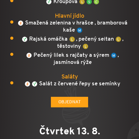
Kroupová
Hlavní jídlo
Smažená zelenina v hrašce , bramborová
kaše
Rajská omáčka
, pečený seitan
,
těstoviny
Pečený lilek s rajčaty a sýrem
,
jasmínová rýže
Saláty
Salát z červené řepy se semínky
OBJEDNAT
Čtvrtek 13. 8.