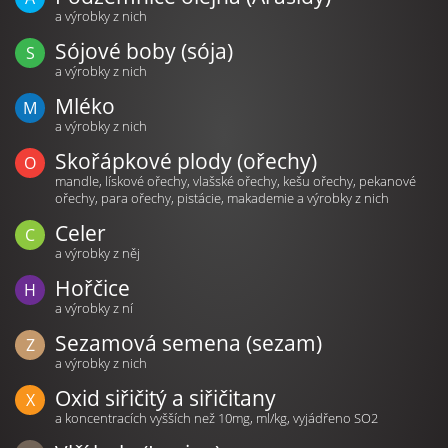
a výrobky z nich
Sójové boby (sója)
a výrobky z nich
Mléko
a výrobky z nich
Skořápkové plody (ořechy)
mandle, lískové ořechy, vlašské ořechy, kešu ořechy, pekanové
ořechy, para ořechy, pistácie, makademie a výrobky z nich
Celer
a výrobky z něj
Hořčice
a výrobky z ní
Sezamová semena (sezam)
a výrobky z nich
Oxid siřičitý a siřičitany
a koncentracích vyšších než 10mg, ml/kg, vyjádřeno SO2