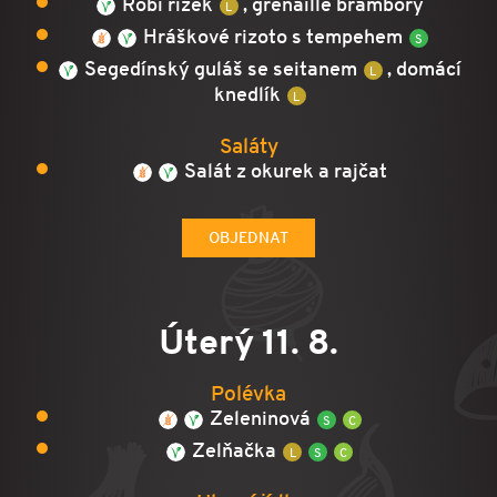
Robi řízek
, grenaille brambory
Hráškové rizoto s tempehem
Segedínský guláš se seitanem
, domácí
knedlík
Saláty
Salát z okurek a rajčat
OBJEDNAT
Úterý 11. 8.
Polévka
Zeleninová
Zelňačka