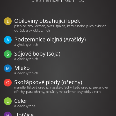
Obiloviny obsahující lepek
pšenice, žito, ječmen, oves, špalda, kamut nebo jejich hybridní
odrůdy a výrobky z nich
Podzemnice olejná (Arašídy)
a výrobky z nich
Sójové boby (sója)
a výrobky z nich
Mléko
a výrobky z nich
Skořápkové plody (ořechy)
mandle, lískové ořechy, vlašské ořechy, kešu ořechy, pekanové
ořechy, para ořechy, pistácie, makademie a výrobky z nich
Celer
a výrobky z něj
Hořčice