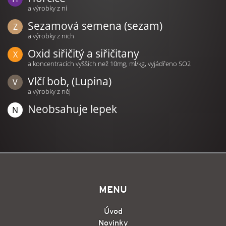
a výrobky z ní
Sezamová semena (sezam)
a výrobky z nich
Oxid siřičitý a siřičitany
a koncentracích vyšších než 10mg, ml/kg, vyjádřeno SO2
Vlčí bob, (Lupina)
a výrobky z něj
Neobsahuje lepek
MENU
Úvod
Novinky