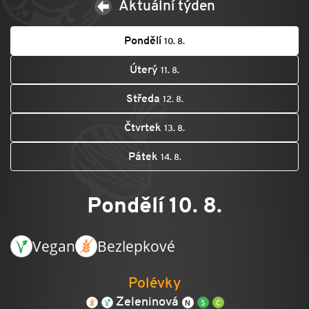
Aktuální týden
Pondělí
10. 8.
Úterý
11. 8.
Středa
12. 8.
Čtvrtek
13. 8.
Pátek
14. 8.
Pondělí 10. 8.
Vegan
Bezlepkové
Polévky
Zeleninová