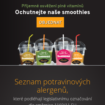
Příjemné osvěžení plné vitamínů
Ochutnejte naše smoothies
OBJEDNAT
Seznam potravinových
alergenů,
které podléhají legislativnímu označování
dle směrnice 1169/11 EU