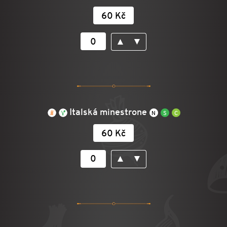
60 Kč
▲
▼
Italská minestrone
60 Kč
▲
▼