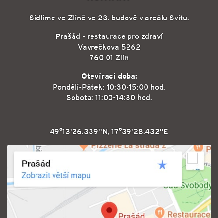
Sídlíme ve Zlíně ve 23. budově v areálu Svitu.
Prašád - restaurace pro zdraví
Vavrečkova 5262
760 01 Zlín
Otevírací doba:
Pondělí-Pátek: 10:30-15:00 hod.
Sobota: 11:00-14:30 hod.
49°13'26.339''N, 17°39'28.432''E