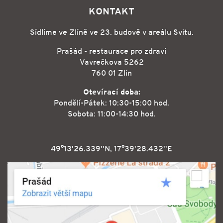
KONTAKT
Sídlíme ve Zlíně ve 23. budově v areálu Svitu.
Prašád - restaurace pro zdraví
Vavrečkova 5262
760 01 Zlín
Otevírací doba:
Pondělí-Pátek: 10:30-15:00 hod.
Sobota: 11:00-14:30 hod.
49°13'26.339''N, 17°39'28.432''E