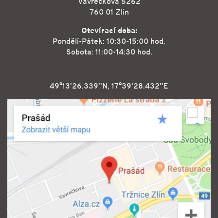
Vavrečkova 5262
760 01 Zlín
Otevírací doba:
Pondělí-Pátek: 10:30-15:00 hod.
Sobota: 11:00-14:30 hod.
49°13'26.339''N, 17°39'28.432''E