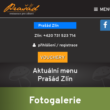
MEN
Prašád Zlín
Zlín:
+420 731 523 714
přihlášení
/
registrace
VOUCHERY
Aktuální menu
Prašád Zlín
Fotogalerie