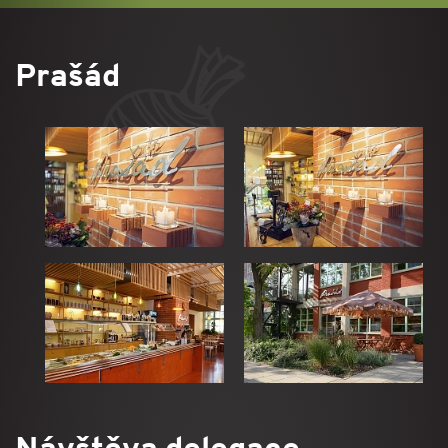
Prašád