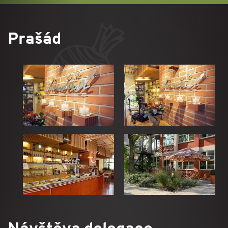
Prašád