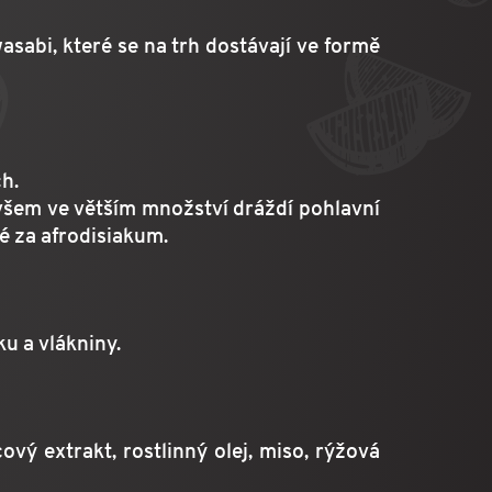
asabi, které se na trh dostávají ve formě
h.
Ovšem ve větším množství dráždí pohlavní
é za afrodisiakum.
u a vlákniny.
vý extrakt, rostlinný olej, miso, rýžová