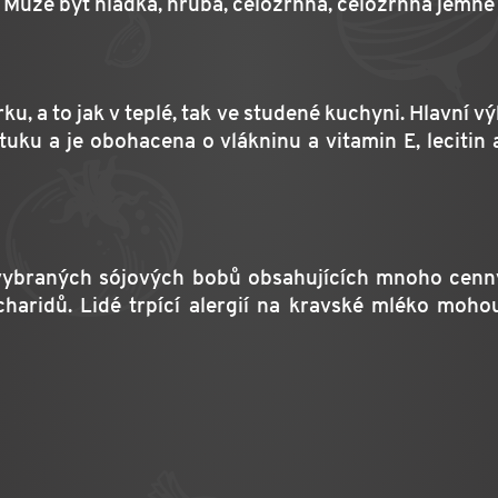
y. Může být hladká, hrubá, celozrnná, celozrnná jemně
u, a to jak v teplé, tak ve studené kuchyni. Hlavní v
uku a je obohacena o vlákninu a vitamin E, lecitin a 
vybraných sójových bobů obsahujících mnoho cenn
haridů. Lidé trpící alergií na kravské mléko mo