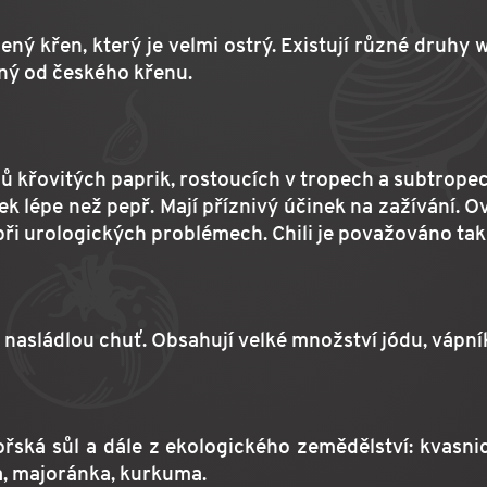
ený křen, který je velmi ostrý. Existují různé druhy w
šný od českého křenu.
 křovitých paprik, rostoucích v tropech a subtropec
 lépe než pepř. Mají příznivý účinek na zažívání. 
při urologických problémech. Chili je považováno tak
 nasládlou chuť. Obsahují velké množství jódu, vápník
ská sůl a dále z ekologického zemědělství: kvasnico
a, majoránka, kurkuma.