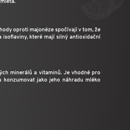
 mletá.
ýhody oproti majonéze spočívají v tom, že
isoflaviny, které mají silný antioxidační
ých minerálů a vitaminů. Je vhodné pro
hou konzumovat jako jeho náhradu mléko