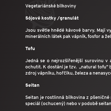
Vegetariánské bílkoviny
Sójové kostky /granulát
Jsou světle hnědé kávové barvy. Mají vy
minerálních látek pak vápník, fosfor a že
Tofu
Jedná se o nejrozšířenější surovinu v 
ochutit. K dostání je tzv. „natural tofu
zdroj vápníku, hořčíku, železa a nenasy
Seitan
Seitan je rostlinná bílkovina z pšeničné
speciál (ochucený) nebo v podobě seitan