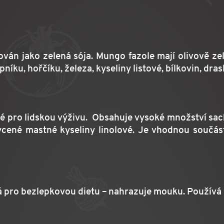
ván jako zelená sója. Mungo fazole mají olivově ze
u, hořčíku, železa, kyseliny listové, bílkovin, drasl
né pro lidskou výživu. Obsahuje vysoké množství sac
ené mastné kyseliny linolové. Je vhodnou součástí 
á pro bezlepkovou dietu – nahrazuje mouku. Používá se