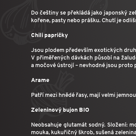
Do češtiny se překládá jako japonský zel
kořene, pasty nebo prášku. Chutí je odli
Chili papričky
Jsou plodem především exotických druhů
V přiměřených dávkách působí na žaludek
a močové ústrojí – nevhodné jsou proto 
Arame
Patří mezi hnědé řasy, mají velmi jemnou
Zeleninový bujon BIO
Neobsahuje glutamát sodný. Složení: moř
mouka, kukuřičný škrob, sušená zelenin