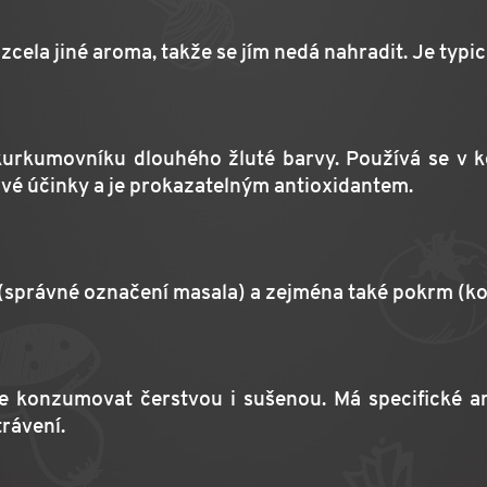
zcela jiné aroma, takže se jím nedá nahradit. Je typi
rkumovníku dlouhého žluté barvy. Používá se v koř
tlivé účinky a je prokazatelným antioxidantem.
(správné označení masala) a zejména také pokrm (ko
lze konzumovat čerstvou i sušenou. Má specifické a
trávení.