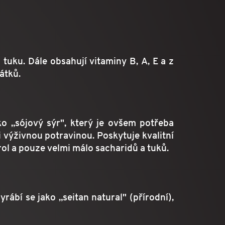
tuku. Dále obsahují vitaminy B, A, E a z
átků.
ko „sójový sýr", který je ovšem potřeba
i výživnou potravinou. Poskytuje kvalitní
ol a pouze velmi málo sacharidů a tuků.
rábí se jako „seitan natural" (přírodní),