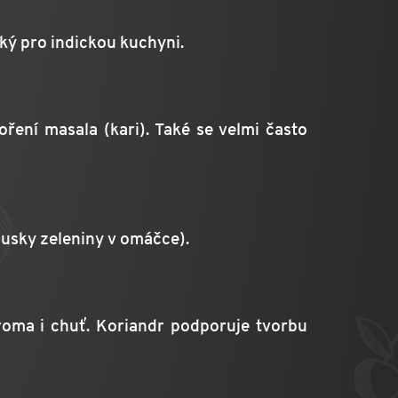
cký pro indickou kuchyni.
ení masala (kari). Také se velmi často
usky zeleniny v omáčce).
roma i chuť. Koriandr podporuje tvorbu