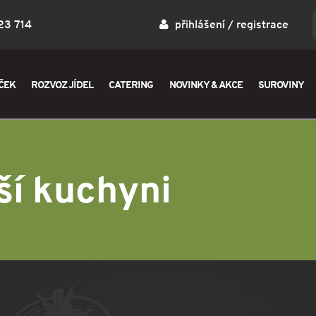
23 714
přihlášení
/
registrace
ČEK
ROZVOZ JÍDEL
CATERING
NOVINKY & AKCE
SUROVINY
ší kuchyni