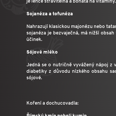
je lehce stravitelná a bohatá na vitamin
Sojanéza a tofunéza
Nahrazují klasickou majonézu nebo tatark
sojanéza je bezvaječná, má nižší obsah t
účinek.
Sójové mléko
Jedná se o nutričně vyvážený nápoj z 
diabetiky z důvodu nízkého obsahu sac
sójové.
Koření a dochucovadla:
Římský kmín neboli kumin