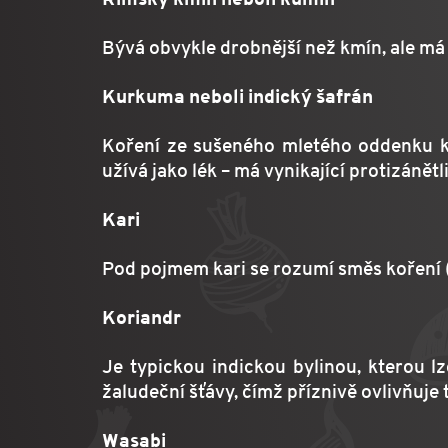
Bývá obvykle drobnější než kmín, ale má 
Kurkuma neboli indický šafrán
Koření ze sušeného mletého oddenku ku
užívá jako lék – má vynikající protizáně
Kari
Pod pojmem kari se rozumí směs koření 
Koriandr
Je typickou indickou bylinou, kterou 
žaludeční šťávy, čímž příznivě ovlivňuje 
Wasabi