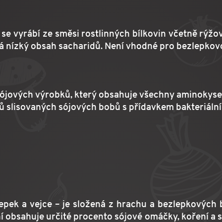
se vyrábí ze směsi rostlinných bílkovin včetně rýžo
má nízký obsah sacharidů. Není vhodné pro bezlepkov
ójových výrobků, který obsahuje všechny aminokysel
 slisovaných sójových bobů s přídavkem bakteriální 
ek a vejce – je složená z hrachu a bezlepkových bí
ní obsahuje určité procento sójové omáčky, koření a 