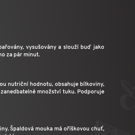
pařovány, vysušovány a slouží buď jako
hno za pár minut.
u nutriční hodnotu, obsahuje bílkoviny,
en zanedbatelné množství tuku. Podporuje
kniny. Špaldová mouka má oříškovou chuť,