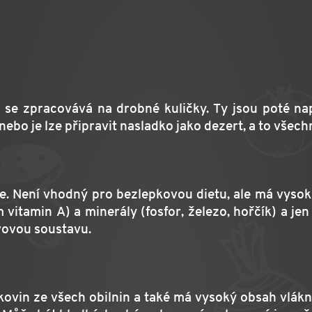
á se zpracovává na drobné kuličky. Ty jsou poté na
 nebo je lze připravit nasladko jako dezert, a to všec
. Není vhodný pro bezlepkovou dietu, ale má vysoko
m vitamin A) a minerály (fosfor, železo, hořčík) a j
vovou soustavu.
lkovin ze všech obilnin a také má vysoký obsah vlá