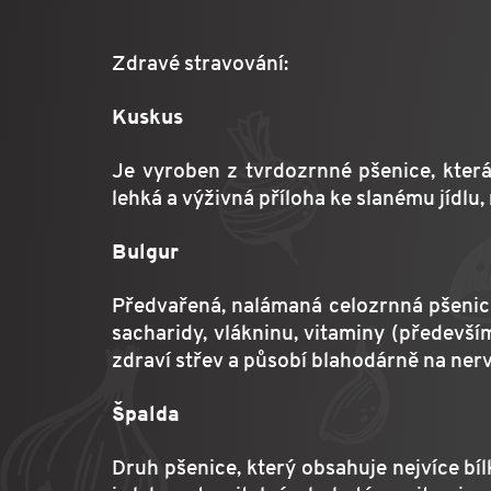
Zdravé stravování:
Kuskus
Je vyroben z tvrdozrnné pšenice, kter
lehká a výživná příloha ke slanému jídlu,
Bulgur
Předvařená, nalámaná celozrnná pšenice
sacharidy, vlákninu, vitaminy (předevší
zdraví střev a působí blahodárně na ner
Špalda
Druh pšenice, který obsahuje nejvíce bí