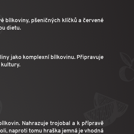
vé bílkoviny, pšeničných klíčků a červené
ou dietu.
iny jako komplexní bílkovinu. Připravuje
kultury.
lkovin. Nahrazuje trojobal a k přípravě
soli, naproti tomu hraška jemná je vhodná