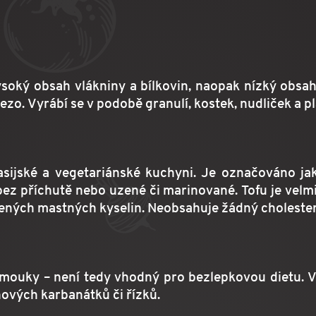
soký obsah vlákniny a bílkovin, naopak nízký obsah 
lezo. Vyrábí se v podobě granulí, kostek, nudliček a pl
asijské a vegetariánské kuchyni. Je označováno ja
" bez příchutě nebo uzené či marinované. Tofu je velm
cených mastných kyselin. Neobsahuje žádný cholester
 mouky – není tedy vhodný pro bezlepkovou dietu. Vy
ových karbanátků či řízků.