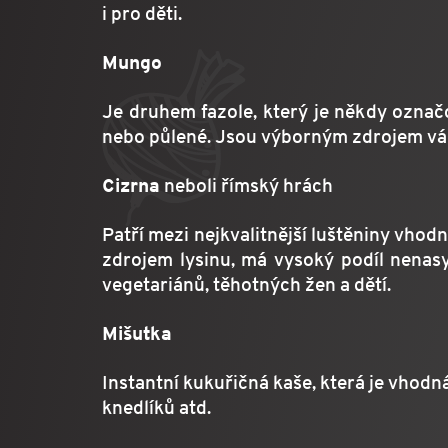
i pro děti.
Mungo
Je druhem fazole, který je někdy označo
nebo půlené. Jsou výborným zdrojem vápník
Cizrna
neboli římský hrách
Patří mezi nejkvalitnější luštěniny vhod
zdrojem lysinu, má vysoký podíl nenasyc
vegetariánů, těhotných žen a dětí.
Mišutka
Instantní kukuřičná kaše, která je vhodn
knedlíků atd.